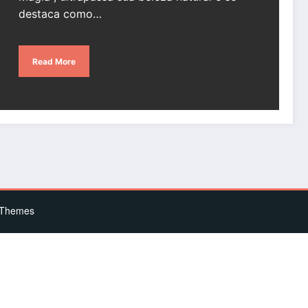
destaca como…
Read More
eThemes