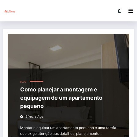
Skip
to
content
Como planejar a montagem e equipagem de um apartamento pequeno
BLOG
Como planejar a montagem e
equipagem de um apartamento
pequeno
2 Years Ago
Montar e equipar um apartamento pequeno é uma tarefa
que exige atenção aos detalhes, planejamento…